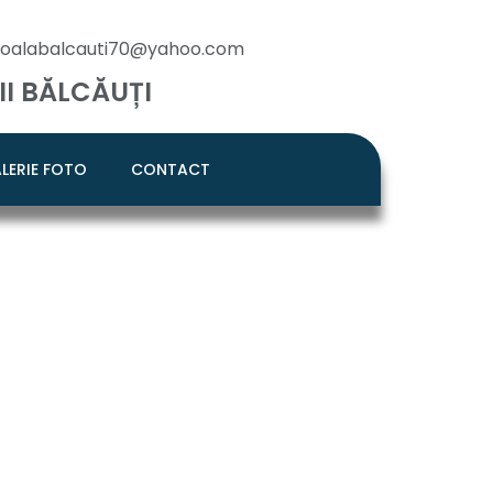
scoalabalcauti70@yahoo.com
II BĂLCĂUȚI
LERIE FOTO
CONTACT