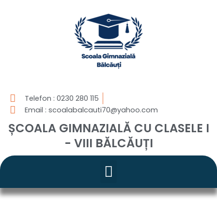
Skip
to
content
Telefon : 0230 280 115
Email : scoalabalcauti70@yahoo.com
ȘCOALA GIMNAZIALĂ CU CLASELE I
- VIII BĂLCĂUȚI
Menu