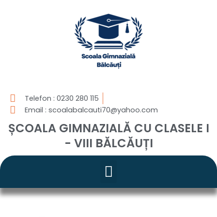
Skip
to
content
Telefon : 0230 280 115
Email : scoalabalcauti70@yahoo.com
ȘCOALA GIMNAZIALĂ CU CLASELE I
- VIII BĂLCĂUȚI
Menu